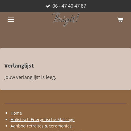
06 - 47 40 47 87
Ga
direct
naar
de
hoofdinhoud
Verlanglijst
Jouw verlanglijst is leeg.
Home
Holistisch Energetische Massage
Aanbod retraites & ceremonies