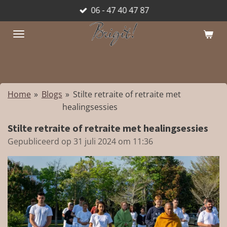
06 - 47 40 47 87
Ga
direct
naar
de
hoofdinhoud
Home
»
Blogs
»
Stilte retraite of retraite met
healingsessies
Stilte retraite of retraite met healingsessies
Gepubliceerd op 31 juli 2024 om 11:36