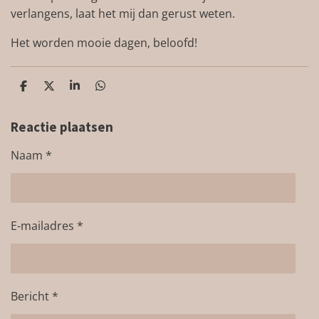
verlangens, laat het mij dan gerust weten.
Het worden mooie dagen, beloofd!
D
D
S
D
e
e
h
e
l
e
a
l
e
l
r
e
Reactie plaatsen
n
e
n
Naam *
E-mailadres *
Bericht *